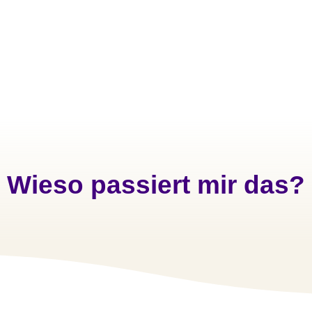
Wieso passiert mir das?