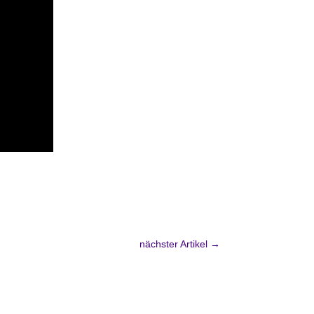
nächster Artikel
→