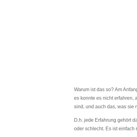
Warum ist das so? Am Anfang 
es konnte es nicht erfahren, a
sind, und auch das, was sie n
D.h. jede Erfahrung gehört da
oder schlecht. Es ist einfach