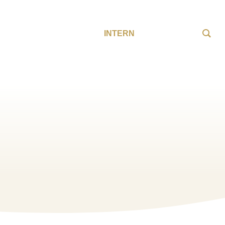
INTERN