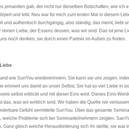
 es jemanden gab, der nicht nur dieselben Botschaften, wie ich
örpert und lebt. Neu war für mich zum ersten Mal in diesem Le
ll und authentisch durchgängig, also ständig, das meint, liebt und
r reinen Liebe, der Essenz dessen, was wir sind. Das ist jene L
uns noch denken, sie durch einen Partner im Außen zu finden.
 Liebe
and wie SunYou wiedererinnern. Sie kann sie uns zeigen, indem
e erinnert uns damit an unser Selbst. Sie hat so viel Liebe in si
eele selbst erblickt und mit dieser Eins wird. Dieses Eins-Werde
t das, was wir wirklich sind. Wir haben die Quelle nie verlasse
nderbare Gefühl vermittelte SunYou. Über das gesamte Semina
welche Probleme sich bei Seminarteilnehmern zeigten. SanYo
. Ganz gleich welche Herausforderung sich ihr stellte, sie war i