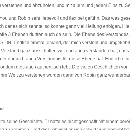
u verstehen und abzuholen, und mit allem und jedem Eins zu Se
u und Robin sehr liebevoll und flexibel geführt. Das was gese
h der es sich sehnte, so konnte ganz viel Heilung erfolgen. Hi
lle 3 Ebenen durften auch da sein. Die Ebene des Verstandes.
EIN. Endlich einmal jemand, der mich versteht und umgekehrt, 
 Verstand ganz ausschalten will und auch verstanden hat, das
 der dadurch auch Verständnis für diese Ebene hat. Endlich ein
sondern dies auch authentisch lebt. Die vielen Geschichten von
ihre Welt zu verstehen wurden dann von Robin ganz wunderbar
er
te seine Geschichte. Er hatte es nicht geschafft mit einem ber
ung zu kommen. Und dies, obwohl er sich sehr darum bemüht h