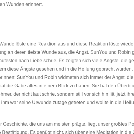
ten Wunden erinnert.
e Wunde löste eine Reaktion aus und diese Reaktion löste wied
ung an deren tiefste Wunde aus, die Angst. SunYou und Robin g
autesten nach Liebe schrie. Es zeigten sich viele Ängste, die g
dem diese Ängste gesehen und in die Heilung gebracht wurden
rinnert. SunYou und Robin widmeten sich immer der Angst, die 
at die Gabe alles in einem Blick zu haben. Sie hat den Überbli
r, der nicht laut schrie, sondern still vor sich hin litt, jetzt ihr
ei ihm war seine Urwunde zutage getreten und wollte in die Hei
r Geschichte, die uns am meisten prägte, liegt unser größtes Po
e Bestätigung. Es genügt nicht, sich über eine Meditation in di