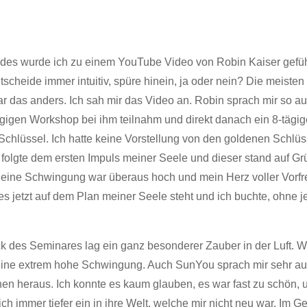
des wurde ich zu einem YouTube Video von Robin Kaiser geführ
ntscheide immer intuitiv, spüre hinein, ja oder nein? Die meiste
das anders. Ich sah mir das Video an. Robin sprach mir so aus
ägigen Workshop bei ihm teilnahm und direkt danach ein 8-täg
Schlüssel. Ich hatte keine Vorstellung von den goldenen Schlü
folgte dem ersten Impuls meiner Seele und dieser stand auf Gr
 Meine Schwingung war überaus hoch und mein Herz voller Vorfreu
es jetzt auf dem Plan meiner Seele steht und ich buchte, ohne j
ck des Seminares lag ein ganz besonderer Zauber in der Luft. 
eine extrem hohe Schwingung. Auch SunYou sprach mir sehr aus
n heraus. Ich konnte es kaum glauben, es war fast zu schön, 
ch immer tiefer ein in ihre Welt, welche mir nicht neu war. Im Ge