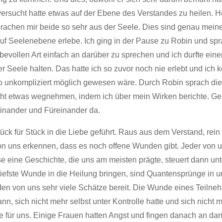
 versucht hatte etwas auf der Ebene des Verstandes zu heilen. H
achen mir beide so sehr aus der Seele. Dies sind genau meine
uf Seelenebene erlebe. Ich ging in der Pause zu Robin und spr
iebevollen Art einfach an darüber zu sprechen und ich durfte ein
r Seele halten. Das hatte ich so zuvor noch nie erlebt und ich
 so unkompliziert möglich gewesen wäre. Durch Robin sprach die
eicht etwas wegnehmen, indem ich über mein Wirken berichte. G
teinander und Füreinander da.
k für Stück in die Liebe geführt. Raus aus dem Verstand, rein 
von uns erkennen, dass es noch offene Wunden gibt. Jeder von 
 eine Geschichte, die uns am meisten prägte, steuert dann u
tiefste Wunde in die Heilung bringen, sind Quantensprünge in
den von uns sehr viele Schätze bereit. Die Wunde eines Teilneh
nn, sich nicht mehr selbst unter Kontrolle hatte und sich nicht
le für uns. Einige Frauen hatten Angst und fingen danach an da